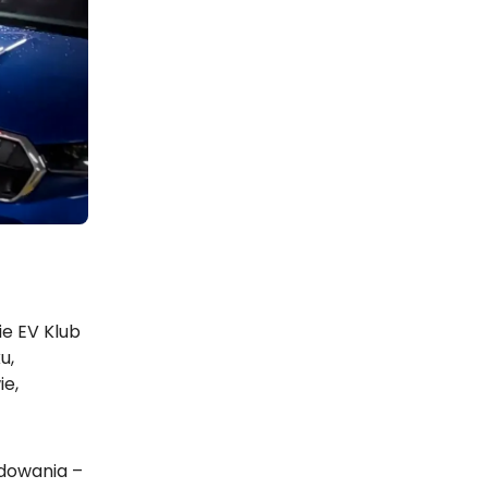
ie EV Klub
u,
ie,
adowania –