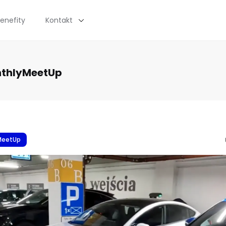
enefity
Kontakt
nthlyMeetUp
MeetUp