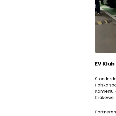
EV Klu
Standardow
Polska spo
Kamieniu P
Krakowie, 
Partnerem 