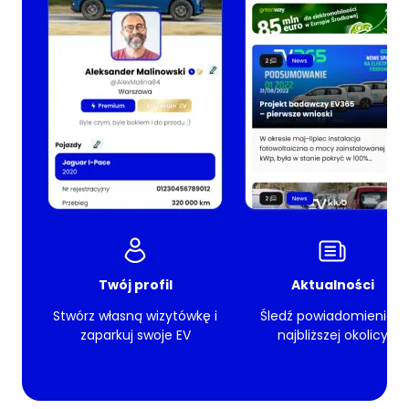
Twój profil
Aktualności
Stwórz własną wizytówkę i
Śledź powiadomienia z
zaparkuj swoje EV
najbliższej okolicy