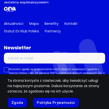
Jesteśmy współzalożycielem:
Aktualności
Mapa
Benefity
Kontakt
Statut EV Klub Polska
Partnerzy
Newsletter
Wyrażam zgodę na przetwarzanie moich danych osobowych, zgodnie z
treścią Ustawy z dn. 29 sierpnia 1997 r. o ochronie danych osobowych (Dz. U.
2002 r. Nr 101 poz. 926, z późn. zm.).
Ta strona korzysta z ciasteczek, aby świadczyć usługi
na najwyższym poziomie. Dalsze korzystanie ze strony
Wyślij
oznacza, że zgadzasz się na ich użycie.
Zgoda
Polityka Prywatności