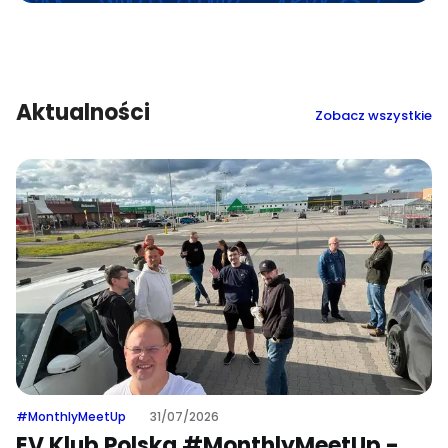
Aktualności
Zobacz wszystkie
#MonthlyMeetUp
31/07/2026
EV Klub Polska #MonthlyMeetUp -