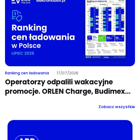
elektrycznych
Ranking cen ładowania
17/07/2026
Operatorzy odpalili wakacyjne
promocje. ORLEN Charge, Budimex
Mobility, Enefit i GreenWay Polska
Zobacz wszystkie
prześcigają się w rabatach na
ładowanie