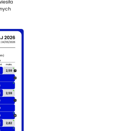
iesiła
anych