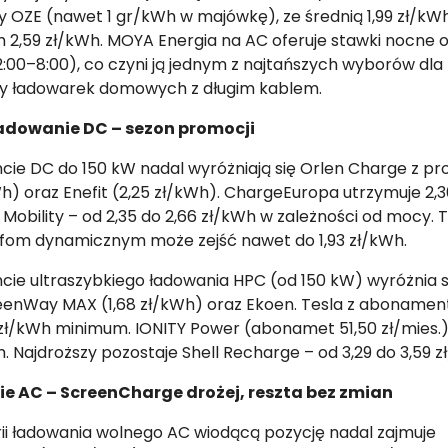
 OZE (nawet 1 gr/kWh w majówkę), ze średnią 1,99 zł/kWh
2,59 zł/kWh. MOYA Energia na AC oferuje stawki nocne od
:00–8:00), co czyni ją jednym z najtańszych wyborów dla
y ładowarek domowych z długim kablem.
ładowanie DC – sezon promocji
ie DC do 150 kW nadal wyróżniają się Orlen Charge z p
Wh) oraz Enefit (2,25 zł/kWh). ChargeEuropa utrzymuje 2,3
Mobility – od 2,35 do 2,66 zł/kWh w zależności od mocy. 
ryfom dynamicznym może zejść nawet do 1,93 zł/kWh.
ie ultraszybkiego ładowania HPC (od 150 kW) wyróżnia 
eenWay MAX (1,68 zł/kWh) oraz Ekoen. Tesla z aboname
 zł/kWh minimum. IONITY Power (abonamet 51,50 zł/mies.)
h. Najdroższy pozostaje Shell Recharge – od 3,29 do 3,59 z
e AC – ScreenCharge drożej, reszta bez zmian
ii ładowania wolnego AC wiodącą pozycję nadal zajmuje