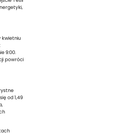
jście Tesli
nergetyki,
 kwietniu
t
e 9:00.
ji powróci
zystne
ię od 1,49
a,
ach
tach