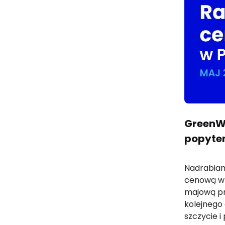
GreenWa
popyt
Nadrabiam
cenową w 
majową pr
kolejnego
szczycie i