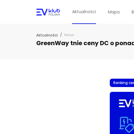
Aktualności
Mapa
B
/
News
Aktualności
GreenWay tnie ceny DC o pona
Ranking ce