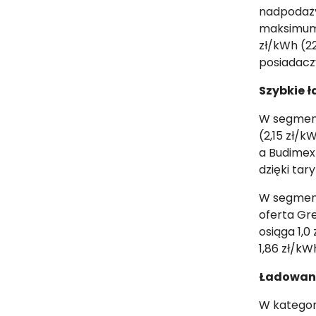
nadpodaży
maksimum 
zł/kWh (22
posiadacz
Szybkie 
W segmenc
(2,15 zł/k
a Budimex 
dzięki ta
W segmenc
oferta Gr
osiąga 1,0
1,86 zł/kW
Ładowani
W kategor