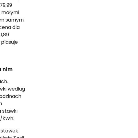
(79,99
z małymi
tym samym
 cena dla
1,89
 plasuje
a nim
ach.
awki według
godzinach
a
a stawki
ł/kWh.
e stawek