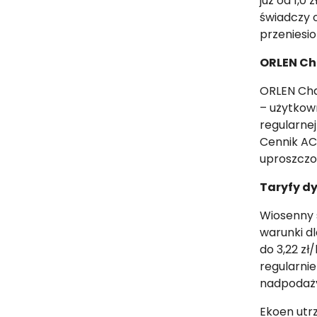
już od 1,0
świadczy o
przeniesio
ORLEN Ch
ORLEN Cha
– użytkown
regularnej
Cennik AC
uproszczo
Taryfy dy
Wiosenny s
warunki dl
do 3,22 zł
regularnie
nadpodaży
Ekoen utr