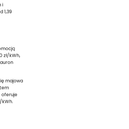
 i
 1,39
romocją
0 zł/kWh,
Tauron
się majowa
ntem
 oferuje
ł/kWh.