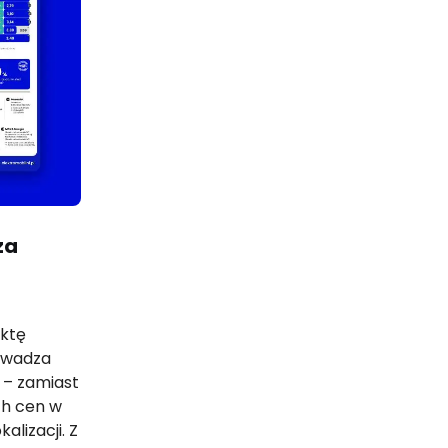
za
ektę
owadza
 – zamiast
ch cen w
alizacji. Z