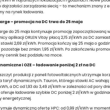
 zł/kWh w najtańszych lokalizacjach i godzinach. Nowe pode
 dojrzałości zarządzania siecią – to mechanizm znany z e
ny na rynek ładowania.
arge – promocja na DC trwa do 25 maja
rge do 25 maja kontynuuje promocję zapoczątkowaną w
icy aplikacji ORLEN Vitay płacą 2,15 zł/kWh za DC zamias
 stawki 2,69 zł/kWh. Promocja kończy się 25 maja o godzini
 pozostaje bez zmian: 1,95 zł/kWh. Po zakończeniu promoc
ny cennik bez podziału na moce.
namiczne i OZE – ładowanie poniżej 2 zł na DC
zczyt produkcji z paneli fotowoltaicznych utrzymuje kor
a taryf dynamicznych. Tauron, którego stawki AC wahają s
/kWh, a DC od 1,93 do 3,49 zł/kWh w zależności od pory dni
 oferuje ładowanie szybkie DC poniżej 2 zł/kWh w godzin
 energetycznej.
zymuje dynamiczną ofertę HPC: od 0,99 zł/kWh w momen