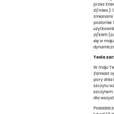
przez Ener
zł/mies.):
zmianami 
poziomie: 
użytkowni
zł/kWh (z
się w maju
dynamiczn
Tesla zar
W maju Te
Zamiast og
pory dnia 
szczytu wz
szczytem s
dla wszyst
Posiadacz