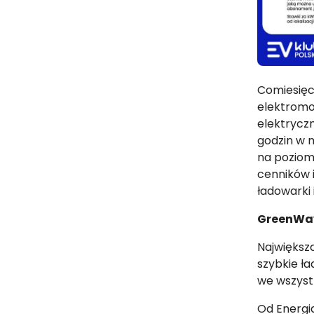
Comiesięc
elektromo
elektryczn
godzin w m
na poziom
cenników i
ładowarki 
GreenWay
Największ
szybkie ła
we wszyst
Od Energia