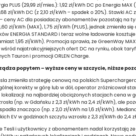
gia PLUS (29,99 zł/mies.): 1,92 zł/kWh DC po Energia MAX 
 1,68 zł/kWh DC (z 2,10 zł/kWh – spadek o 20%). Stawki AC 
– ceny AC dla posiadaczy abonamentów pozostają na 
1,60 zł/kWh (MAX), 1,75 zł/kWh (PLUS), jednak zmieniła się
ków ENERGIA STANDARD i teraz wolne ładowanie kosztuje 
amiast 1,95 zł/kWh). Promocja sprawia, że GreenWay MAX
 wśród najatrakcyjniejszych ofert DC na rynku, obok taryf
ych Tauron i promocji ORLEN Charge.
ządza popytem – wyższe ceny w szczycie, niższe poz
sla zmieniła strategię cenową na polskich Supercharger
ólnej korekty w górę lub w dół, operator zróżnicował st
i lokalizacji: na najbardziej obciążonych stacjach cena w 
rosła (np. w Gdańsku z 2,3 zł/kWh na 2,4 zł/kWh), ale poz
padła znacząco (np. z 2,0 zł/kWh na 1,6 zł/kWh). Median
kich EV w godzinach szczytu wzrosła z 2,3 zł/kWh do 2,4 z
e Tesli i użytkownicy z abonamentem nadal korzystają z