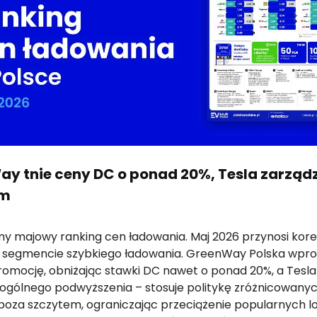
y tnie ceny DC o ponad 20%, Tesla zarząd
em
y majowy ranking cen ładowania. Maj 2026 przynosi kor
segmencie szybkiego ładowania. GreenWay Polska wpr
omocję, obniżając stawki DC nawet o ponad 20%, a Tesla
 ogólnego podwyższenia – stosuje politykę zróżnicowany
 poza szczytem, ograniczając przeciążenie popularnych lok