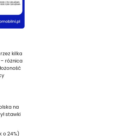
rzez kilka
 – różnica
złożoność
cy
olska na
ył stawki
ek o 24%)