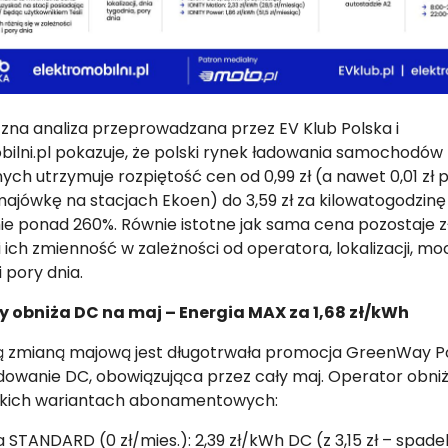
zna analiza przeprowadzana przez EV Klub Polska i
bilni.pl pokazuje, że polski rynek ładowania samochodów
ych utrzymuje rozpiętość cen od 0,99 zł (a nawet 0,01 zł p
ajówkę na stacjach Ekoen) do 3,59 zł za kilowatogodzinę
ie ponad 260%. Równie istotne jak sama cena pozostaje 
 ich zmienność w zależności od operatora, lokalizacji, mo
i pory dnia.
 obniża DC na maj – Energia MAX za 1,68 zł/kWh
ą zmianą majową jest długotrwała promocja GreenWay P
dowanie DC, obowiązująca przez cały maj. Operator obniż
kich wariantach abonamentowych:
 STANDARD (0 zł/mies.): 2,39 zł/kWh DC (z 3,15 zł – spad