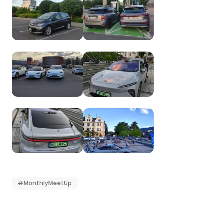
#MonthlyMeetUp