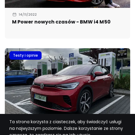
14/11/2022
M Power nowych czasów - BMW i4 M50
Testy i opinie
Ta strona korzysta z ciasteczek, aby świadczyć usługi
03/10/2022
na najwyższym poziomie. Dalsze korzystanie ze strony
Szybki test Volkswagena ID.5 GTX w trasie